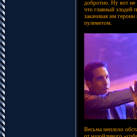
добротно. Ну вот не 
что главный злодей 
закачивая им героин
пулеметом.
Весьма неплохо обст
от назойливого «соб