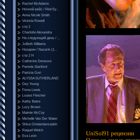
Rachel McAdams
Ночной рейс / Red Ey...
Anna Nicole Smith
Victoria Rowell
стр 2
Charlotte Alexandra
На следующий день / ...
JoBeth Williams
Назарин / Nazarin (1...
стр 2 Н
Catherine Deneuve
Pamela Stanford
Patrizia Gori
ALYSSA SUTHERLAND
Dey Young
Fiona Lewis
Louise Fletcher
Kathy Bates
Lucy Brown
Maimie McCoy
Michelle Van Der Water
Shiva Gholamianzadeh
Raquel Welch
UniSol91 рецензии
Eva León