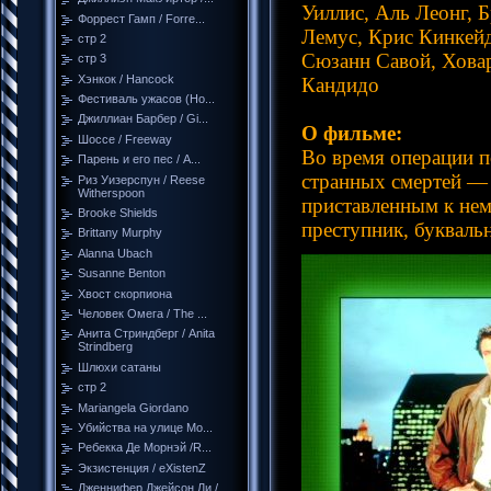
Уиллис, Аль Леонг, 
Форрест Гамп / Forre...
Лемус, Крис Кинкейд
стр 2
Сюзанн Савой, Хова
стр 3
Хэнкок / Hancock
Кандидо
Фестиваль ужасов (Но...
Джиллиан Барбер / Gi...
О фильме:
Шоссе / Freeway
Во время операции п
Парень и его пес / A...
странных смертей — 
Риз Уизерспун / Reese
Witherspoon
приставленным к не
Brooke Shields
преступник, букваль
Brittany Murphy
Alanna Ubach
Susanne Benton
Хвост скорпиона
Человек Омега / The ...
Анита Стриндберг / Anita
Strindberg
Шлюхи сатаны
стр 2
Mariangela Giordano
Убийства на улице Мо...
Ребекка Де Морнэй /R...
Экзистенция / eXistenZ
Дженнифер Джейсон Ли /