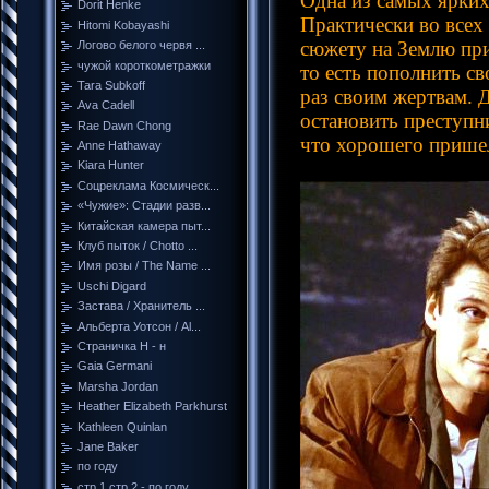
Одна из самых ярких
Dorit Henke
Практически во всех
Hitomi Kobayashi
сюжету на Землю при
Логово белого червя ...
чужой короткометражки
то есть пополнить с
Tara Subkoff
раз своим жертвам. 
Ava Cadell
остановить преступн
Rae Dawn Chong
что хорошего пришел
Anne Hathaway
Kiara Hunter
Соцреклама Космическ...
«Чужие»: Стадии разв...
Китайская камера пыт...
Клуб пыток / Chotto ...
Имя розы / The Name ...
Uschi Digard
Застава / Хранитель ...
Альберта Уотсон / Al...
Страничка Н - н
Gaia Germani
Marsha Jordan
Heather Elizabeth Parkhurst
Kathleen Quinlan
Jane Baker
по году
стр 1 стр 2 - по году