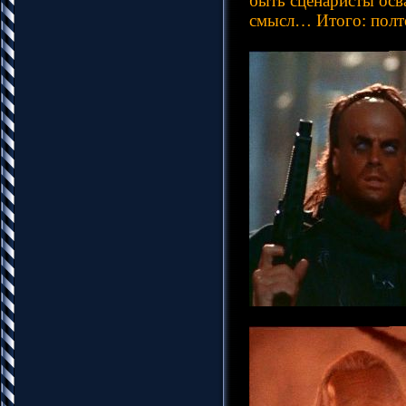
быть сценаристы осв
смысл… Итого: полто