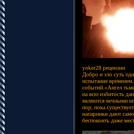
yoker28 рецензии
Добро и зло суть од
испытание временем.
событий.«Ангел тьмы
на всю избитость дан
являются вечными ип
пор, пока существуе
напарники дают само
беспокоить даже ме