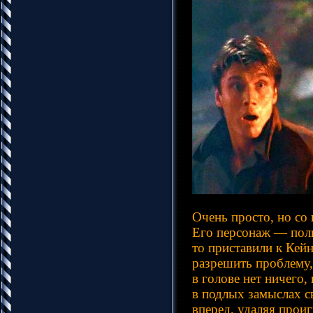
Очень просто, но со
Его персонаж — поли
то приставили к Кей
разрешить проблему,
в голове нет ничего,
в подлых замыслах с
вперед, удаляя прои