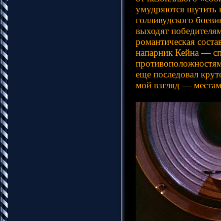
умудряются шутить к
голливудского боеви
выходят победителями
романтическая соста
напарник Кейна — сп
противоположностями,
еще последовал крут
мой взгляд — местам