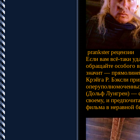
prankster рецензии
Если вам всё-таки уд
обращайте особого в
значит — прямолиней
Крэйга Р. Бэксли пр
оперуполномоченных.
(Дольф Лунгрен) — св
своему, и предпочита
фильма в неравной б