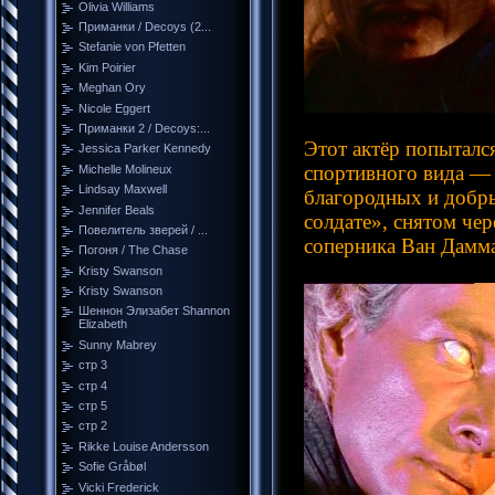
Olivia Williams
Приманки / Decoys (2...
Stefanie von Pfetten
Kim Poirier
Meghan Ory
Nicole Eggert
Приманки 2 / Decoys:...
Этот актёр попыталс
Jessica Parker Kennedy
спортивного вида —
Michelle Molineux
Lindsay Maxwell
благородных и добры
Jennifer Beals
солдате», снятом чер
Повелитель зверей / ...
соперника Ван Дамма
Погоня / The Chase
Kristy Swanson
Kristy Swanson
Шеннон Элизабет Shannon
Elizabeth
Sunny Mabrey
стр 3
стр 4
стр 5
стр 2
Rikke Louise Andersson
Sofie Gråbøl
Vicki Frederick