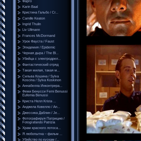
Фарго
Karin Baal
Кристина Гальбо / Cr...
Camille Keaton
Ingrid Thulin
Liv Ullmann
Frances McDormand
Урок Фауста / Faust
Эпидемия / Epidemic
Черная дыра / The Bl...
Убийца с электродрел...
Фантастический отряд
Такая милая, такая м...
Сильва Кошина / Sylva
Koscina / Sylva Koskinon
Аннабелла Инконтрера...
Феми Бенусси Femi Benussi
Eufemia Benussi
Криста Нелл Krista ...
Анджела Ковелло / An...
Джессика Даблин / Je...
Фотографируя Патрицию /
Fotografando Patrizia
Храм красного лотоса...
Я любопытна – фильм ...
Убийство по кускам /...