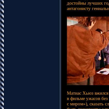
достойны лучших год
антагонисту гениальн
Матиас Хьюз вжился 
в фильме ужасов без
с миром»), сказать 