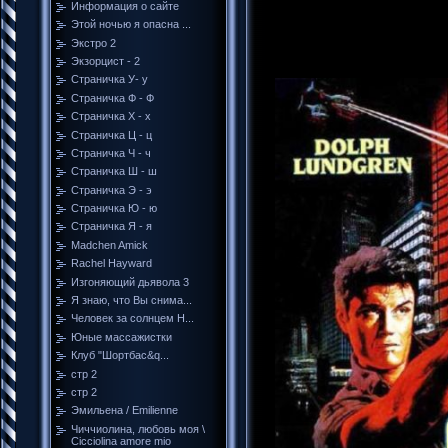
Информация о сайте
Этой ночью я опасна ...
Ангел
Экстро 2
Экзорцист - 2
Страничка У- у
Страничка Ф - Ф
Страничка Х - х
Страничка Ц - ц
Страничка Ч - ч
Страничка Ш - ш
Страничка Э - э
Страничка Ю - ю
Страничка Я - я
Madchen Amick
Rachel Hayward
Изгоняющий дьявола 3
Я знаю, что Вы снима...
Человек за солнцем H...
Юные массажистки
Клуб "Шортбас&q...
стр 2
стр 2
Эмильена / Emilienne
Чиччиолина, любовь моя \
Cicciolina amore mio