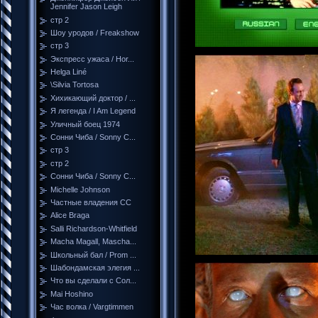
Jennifer Jason Leigh
стр 2
Шоу уродов / Freakshow
стр 3
Экспресс ужаса / Hor...
Helga Liné
\Silvia Tortosa
Хихикающий доктор / ...
Я легенда / I Am Legend
Уличный боец 1974
Сонни Чиба / Sonny C...
стр 3
стр 2
Сонни Чиба / Sonny C...
Michelle Johnson
Частные владения СС
Alice Braga
Salli Richardson-Whitfield
Macha Magall, Mascha...
Школьный бал / Prom ...
Шабондамская элегия ...
Что вы сделали с Сол...
Mai Hoshino
Час волка / Vargtimmen