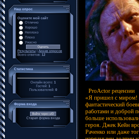
Наш опрос
Оцените мой сайт
Отлично
Хорошо
Неплохо
Плохо
Ужасно
Результаты
|
Архив опросов
Всего ответов:
12
Статистика
Онлайн всего:
1
Гостей:
1
ProActor рецензии
Пользователей:
0
«Я пришел с миром! 
фантастический боев
Форма входа
работами и доброй п
Войти через uID
больше использовали
Старая форма входа
героя. Джек Кейн вро
Раченко или даже то
изрядными долями юм