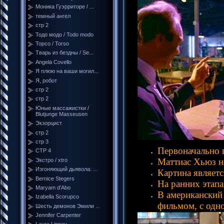
Моника Гуэрриторе / ...
темный ангел
стр 2
Тодо модо / Todo modo
Торсо / Torso
Тварь из бездны / Se...
Angela Covello
Я плюю на ваши могил...
Я, робот
стр 2
стр 2
Юные массажистки /
Blutjunge Masseusen
Экзорцист
стр 2
стр 3
Первоначально 
СТР 4
Маттиас Хьюз н
Экстро / xtro
Изгоняющий дьявола: ...
Картина являет
Bernice Stegers
На ранних этапа
Maryam d'Abo
В американский
Izabella Scorupco
фильмом, с одн
Шесть демонов Эмили ...
Jennifer Carpenter