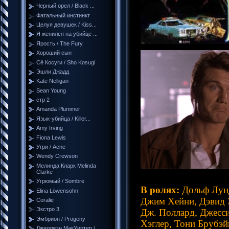
Черный орел / Black ...
Фатальный инстинкт
Целуя девушек / Kiss...
Я женился на убийце ...
Ярость / The Fury
Хороший сын
Сё Косуги / Sho Kosugi
Эшли Джадд
Kate Nelligan
Sean Young
стр 2
Amanda Plummer
Язык-убийца / Killer...
Amy Irving
Fiona Lewis
Угри / Acne
Wendy Crewson
Мелинда Кларк Melinda
Clarke
Угрюмый / Sombre
В ролях:
Дольф Лун
Elina Löwensohn
Джим Хейни, Дэвид 
Coralie
Экстро 3
Дж. Поллард, Джесси
Эмбрион / Progeny
Хэглер, Тони Брубэ
Джиллиэн МакУиртер /...