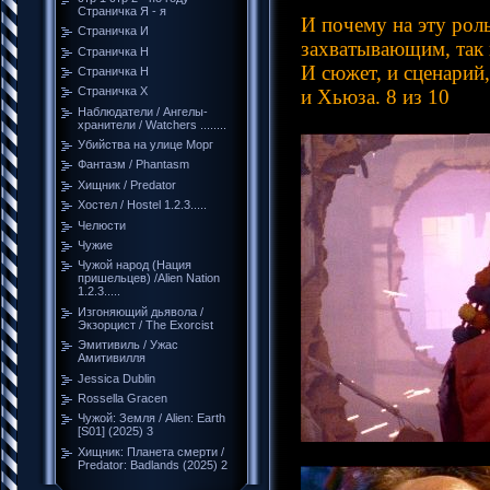
Страничка Я - я
И почему на эту рол
Страничка И
захватывающим, так 
Страничка Н
И сюжет, и сценарий
Страничка Н
Страничка Х
и Хьюза. 8 из 10
Наблюдатели / Ангелы-
хранители / Watchers ........
Убийства на улице Морг
Фантазм / Phantasm
Хищник / Predator
Хостел / Hostel 1.2.3.....
Челюсти
Чужие
Чужой народ (Нация
пришельцев) /Alien Nation
1.2.3.....
Изгоняющий дьявола /
Экзорцист / The Exorcist
Эмитивиль / Ужас
Амитивилля
Jessica Dublin
Rossella Gracen
Чужой: Земля / Alien: Earth
[S01] (2025) 3
Хищник: Планета смерти /
Predator: Badlands (2025) 2