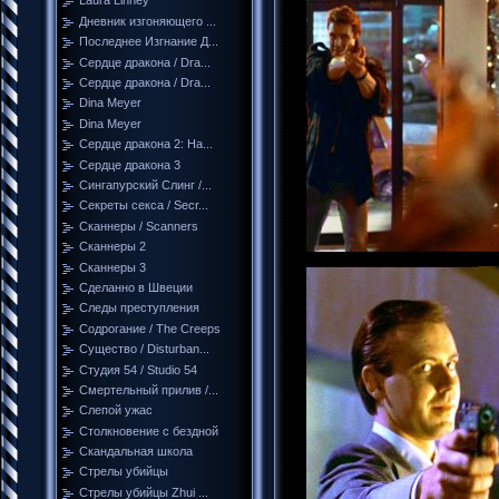
Laura Linney
Дневник изгоняющего ...
Последнее Изгнание Д...
Сердце дракона / Dra...
Сердце дракона / Dra...
Dina Meyer
Dina Meyer
Сердце дракона 2: На...
Сердце дракона 3
Сингапурский Слинг /...
Секреты секса / Secr...
Сканнеры / Scanners
Сканнеры 2
Сканнеры 3
Сделанно в Швеции
Следы преступления
Содрогание / The Creeps
Существо / Disturban...
Студия 54 / Studio 54
Смертельный прилив /...
Слепой ужас
Столкновение с бездной
Скандальная школа
Стрелы убийцы
Стрелы убийцы Zhui ...