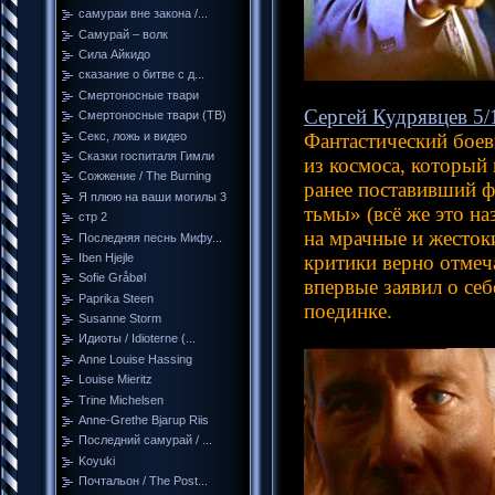
самураи вне закона /...
Самурай – волк
Сила Айкидо
сказание о битве с д...
Смертоносные твари
Сергей Кудрявцев 5/
Смертоносные твари (ТВ)
Секс, ложь и видео
Фантастический боев
Сказки госпиталя Гимли
из космоса, который
Сожжение / The Burning
ранее поставивший ф
Я плюю на ваши могилы 3
тьмы» (всё же это н
стр 2
на мрачные и жесток
Последняя песнь Мифу...
Iben Hjejle
критики верно отмеч
Sofie Gråbøl
впервые заявил о се
Paprika Steen
поединке.
Susanne Storm
Идиоты / Idioterne (...
Anne Louise Hassing
Louise Mieritz
Trine Michelsen
Anne-Grethe Bjarup Riis
Последний самурай / ...
Koyuki
Почтальон / The Post...