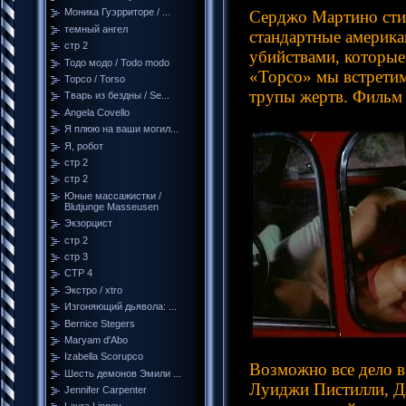
Моника Гуэрриторе / ...
Серджо Мартино сти
темный ангел
стандартные америка
стр 2
убийствами, которые
Тодо модо / Todo modo
«Торсо» мы встрети
Торсо / Torso
трупы жертв. Фильм 
Тварь из бездны / Se...
Angela Covello
Я плюю на ваши могил...
Я, робот
стр 2
стр 2
Юные массажистки /
Blutjunge Masseusen
Экзорцист
стр 2
стр 3
СТР 4
Экстро / xtro
Изгоняющий дьявола: ...
Bernice Stegers
Maryam d'Abo
Izabella Scorupco
Возможно все дело в
Шесть демонов Эмили ...
Луиджи Пистилли, Д
Jennifer Carpenter