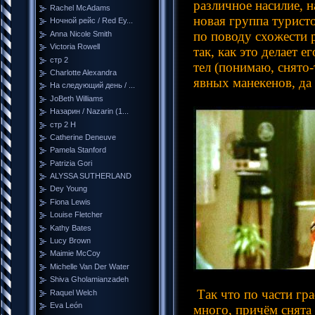
различное насилие, 
Rachel McAdams
новая группа турист
Ночной рейс / Red Ey...
по поводу схожести 
Anna Nicole Smith
Victoria Rowell
так, как это делает
стр 2
тел (понимаю, снято-
Charlotte Alexandra
явных манекенов, да 
На следующий день / ...
JoBeth Williams
Назарин / Nazarin (1...
стр 2 Н
Catherine Deneuve
Pamela Stanford
Patrizia Gori
ALYSSA SUTHERLAND
Dey Young
Fiona Lewis
Louise Fletcher
Kathy Bates
Lucy Brown
Maimie McCoy
Michelle Van Der Water
Shiva Gholamianzadeh
Так что по части гра
Raquel Welch
Eva León
много, причём снята 