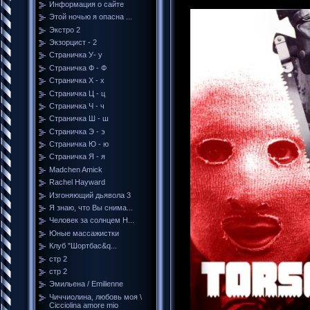
Информация о сайте
Этой ночью я опасна ...
Экстро 2
Экзорцист - 2
Страничка У- у
Страничка Ф - Ф
Страничка Х - х
Страничка Ц - ц
Страничка Ч - ч
Страничка Ш - ш
Страничка Э - э
Страничка Ю - ю
Страничка Я - я
Madchen Amick
Rachel Hayward
Изгоняющий дьявола 3
Я знаю, что Вы снима...
Человек за солнцем H...
Юные массажистки
Клуб "Шортбас&q...
стр 2
стр 2
Эмильена / Emilienne
Чиччиолина, любовь моя \
Cicciolina amore mio