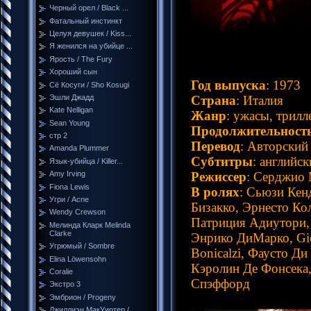
Черный орел / Black ...
Фатальный инстинкт
Целуя девушек / Kiss...
Я женился на убийце ...
Ярость / The Fury
Хороший сын
Год выпуска
: 1973
Сё Косуги / Sho Kosugi
Эшли Джадд
Страна
: Италия
Kate Nelligan
Жанр
: ужасы, трилл
Sean Young
Продолжительност
стр 2
Перевод
: Авторский
Amanda Plummer
Субтитры
: английск
Язык-убийца / Killer...
Режиссер
: Серджио 
Amy Irving
Fiona Lewis
В ролях
: Сьюзи Кен
Угри / Acne
Бизакко, Эрнесто Ко
Wendy Crewson
Патриция Адиутори,
Мелинда Кларк Melinda
Clarke
Энрико ДиМарко, Gio
Угрюмый / Sombre
Bonicalzi, Фаусто Ди
Elina Löwensohn
Кэролин Де Фонсека,
Coralie
Спэффорд
Экстро 3
Эмбрион / Progeny
Джиллиэн МакУиртер /...