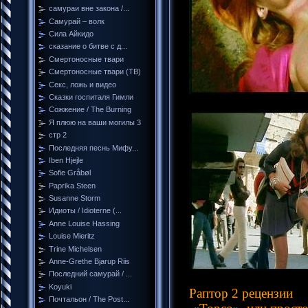
самураи вне закона /...
Самурай – волк
Сила Айкидо
сказание о битве с д...
Смертоносные твари
Смертоносные твари (ТВ)
Секс, ложь и видео
Сказки госпиталя Гимли
Сожжение / The Burning
Я плюю на ваши могилы 3
стр 2
Последняя песнь Мифу...
Iben Hjejle
Sofie Gråbøl
Paprika Steen
Susanne Storm
Идиоты / Idioterne (...
Anne Louise Hassing
Louise Mieritz
Trine Michelsen
Anne-Grethe Bjarup Riis
Последний самурай / ...
Koyuki
Раптор 2 рецензии
Почтальон / The Post...