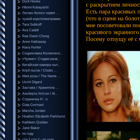
Dorit Henke
с раскрытием личнос
Hitomi Kobayashi
Есть пара красивых п
Логово белого червя ...
(что в сцене на боло
чужой короткометражки
мне посоветовали по
Tara Subkoff
Ava Cadell
красивого экранного
Rae Dawn Chong
Посему отпущу её с 
Anne Hathaway
Kiara Hunter
Соцреклама Космическ...
«Чужие»: Стадии разв...
Китайская камера пыт...
Клуб пыток / Chotto ...
Имя розы / The Name ...
Uschi Digard
Застава / Хранитель ...
Альберта Уотсон / Al...
Страничка Н - н
Gaia Germani
Marsha Jordan
Heather Elizabeth Parkhurst
Kathleen Quinlan
Jane Baker
по году
стр 1 стр 2 - по году