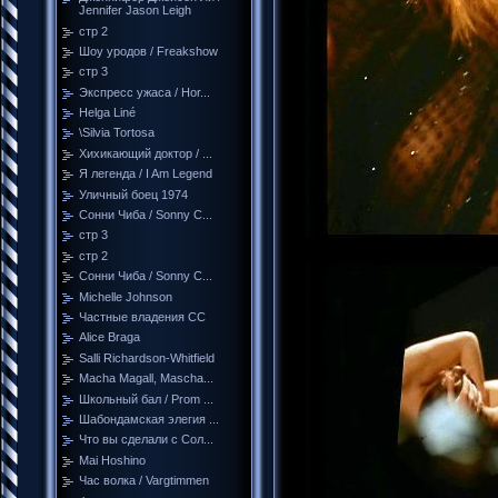
Jennifer Jason Leigh
стр 2
Шоу уродов / Freakshow
стр 3
Экспресс ужаса / Hor...
Helga Liné
\Silvia Tortosa
Хихикающий доктор / ...
Я легенда / I Am Legend
Уличный боец 1974
Сонни Чиба / Sonny C...
стр 3
стр 2
Сонни Чиба / Sonny C...
Michelle Johnson
Частные владения СС
Alice Braga
Salli Richardson-Whitfield
Macha Magall, Mascha...
Школьный бал / Prom ...
Шабондамская элегия ...
Что вы сделали с Сол...
Mai Hoshino
Час волка / Vargtimmen