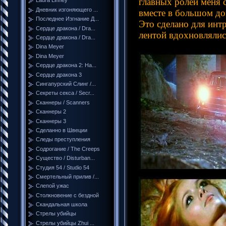
главных ролей меня с
Laura Linney
Дневник изгоняющего ...
вместе в большом до
Последнее Изгнание Д...
Это сделано для интр
Сердце дракона / Dra...
лентой вдохновлялис
Сердце дракона / Dra...
Dina Meyer
Dina Meyer
Сердце дракона 2: На...
Сердце дракона 3
Сингапурский Слинг /...
Секреты секса / Secr...
Сканнеры / Scanners
Сканнеры 2
Сканнеры 3
Сделанно в Швеции
Следы преступления
Содрогание / The Creeps
Существо / Disturban...
Студия 54 / Studio 54
Смертельный прилив /...
Слепой ужас
Столкновение с бездной
Скандальная школа
Стрелы убийцы
Стрелы убийцы Zhui ...