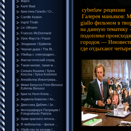
Фарго
Karin Baal
cyberlaw рецензии
Кристина Гальбо / Cr...
Галерея маньяков: 
Camille Keaton
giallo фильмом в тв
Ingrid Thulin
Liv Ullmann
на данную тематику 
Frances McDormand
подоплеке происходя
Урок Фауста / Faust
городок — Неизвест
Эпидемия / Epidemic
где отдыхают четыр
Черная дыра / The Bl...
Убийца с электродрел...
Фантастический отряд
Такая милая, такая м...
Сильва Кошина / Sylva
Koscina / Sylva Koskinon
Аннабелла Инконтрера...
Феми Бенусси Femi Benussi
Eufemia Benussi
Криста Нелл Krista ...
Анджела Ковелло / An...
Джессика Даблин / Je...
Фотографируя Патрицию /
Fotografando Patrizia
Храм красного лотоса...
Я любопытна – фильм ...
Убийство по кускам /...