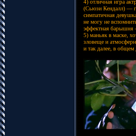
4) отличная игра ак
(Сьюзи Кендалл) — г
симпатичная девушка
не могу не вспомнит
эффектная барышня —
5) маньяк в маске, 
зловеще и атмосферн
и так далее, в обще