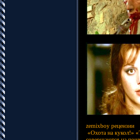
zemixboy рецензии
«Охота на кукол!» «
совершаются на почв