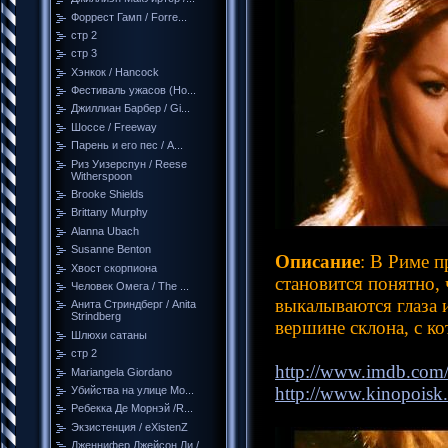
Форрест Гамп / Forre...
стр 2
стр 3
Хэнкок / Hancock
Фестиваль ужасов (Но...
Джиллиан Барбер / Gi...
Шоссе / Freeway
Парень и его пес / A...
Риз Уизерспун / Reese
Witherspoon
Brooke Shields
Brittany Murphy
Alanna Ubach
Susanne Benton
Описание
: В Риме 
Хвост скорпиона
становится понятно, 
Человек Омега / The ...
выкалываются глаза 
Анита Стриндберг / Anita
Strindberg
вершине склона, с к
Шлюхи сатаны
стр 2
http://www.imdb.com/t
Mariangela Giordano
http://www.kinopoisk.
Убийства на улице Мо...
Ребекка Де Морнэй /R...
Экзистенция / eXistenZ
Дженнифер Джейсон Ли /