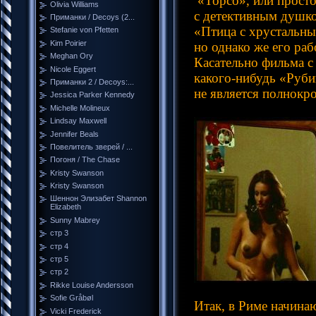
«Торсо», или просто
Olivia Williams
с детективным душк
Приманки / Decoys (2...
«Птица с хрустальны
Stefanie von Pfetten
Kim Poirier
но однако же его раб
Meghan Ory
Касательно фильма с
Nicole Eggert
какого-нибудь «Руби
Приманки 2 / Decoys:...
не является полнокр
Jessica Parker Kennedy
Michelle Molineux
Lindsay Maxwell
Jennifer Beals
Повелитель зверей / ...
Погоня / The Chase
Kristy Swanson
Kristy Swanson
Шеннон Элизабет Shannon
Elizabeth
Sunny Mabrey
стр 3
стр 4
стр 5
стр 2
Rikke Louise Andersson
Sofie Gråbøl
Итак, в Риме начина
Vicki Frederick