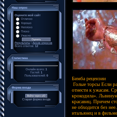
Наш опрос
Оцените мой сайт
Отлично
Хорошо
Неплохо
Плохо
Ужасно
Результаты
|
Архив опросов
Всего ответов:
12
Статистика
Онлайн всего:
1
Гостей:
1
Пользователей:
0
Бимба рецензии
Голые торсы Если ра
Форма входа
отнести к ужасам. С
крокодила». Львину
Войти через uID
Старая форма входа
красавиц. Причем сто
не обходится без нее
итальянец и в фильм