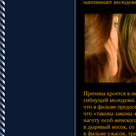
напоминает молодежн
Причина кроется в н
гибнущей молодежи. 
что в фильме предост
что «таковы законы 
наготу особ женског
в дырявый носок, со
в фильме ужасов, тр