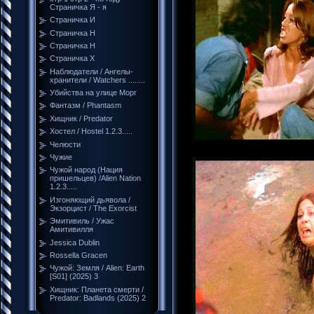
Страничка Я - я
Страничка И
Страничка Н
Страничка Н
Страничка Х
Наблюдатели / Ангелы-
хранители / Watchers ........
Убийства на улице Морг
Фантазм / Phantasm
Хищник / Predator
Хостел / Hostel 1.2.3.....
Челюсти
Чужие
Чужой народ (Нация
пришельцев) /Alien Nation
1.2.3.....
Изгоняющий дьявола /
Экзорцист / The Exorcist
Эмитивиль / Ужас
Амитивилля
Jessica Dublin
Rossella Gracen
Чужой: Земля / Alien: Earth
[S01] (2025) 3
Хищник: Планета смерти /
Predator: Badlands (2025) 2