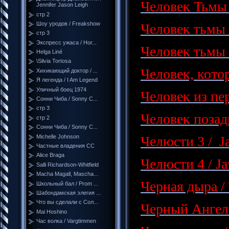
Человек Тьмы
Jennifer Jason Leigh
стр 2
Шоу уродов / Freakshow
Человек тьмы 
стр 3
Экспресс ужаса / Hor...
Человек тьмы 
Helga Liné
\Silvia Tortosa
Человек, кото
Хихикающий доктор / ...
Я легенда / I Am Legend
Уличный боец 1974
Человек из пер
Сонни Чиба / Sonny C...
стр 3
Человек позади
стр 2
Сонни Чиба / Sonny C...
Michelle Johnson
Челюсти 3 / J
Частные владения СС
Alice Braga
Челюсти 4 / J
Salli Richardson-Whitfield
Macha Magall, Mascha...
Черная дыра /
Школьный бал / Prom ...
Шабондамская элегия ...
Что вы сделали с Сол...
Черный Ангел /
Mai Hoshino
Час волка / Vargtimmen