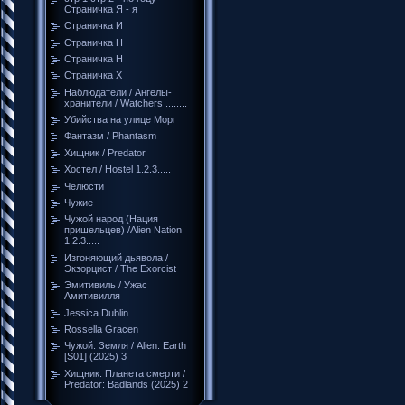
Страничка Я - я
Страничка И
Страничка Н
Страничка Н
Страничка Х
Наблюдатели / Ангелы-
хранители / Watchers ........
Убийства на улице Морг
Фантазм / Phantasm
Хищник / Predator
Хостел / Hostel 1.2.3.....
Челюсти
Чужие
Чужой народ (Нация
пришельцев) /Alien Nation
1.2.3.....
Изгоняющий дьявола /
Экзорцист / The Exorcist
Эмитивиль / Ужас
Амитивилля
Jessica Dublin
Rossella Gracen
Чужой: Земля / Alien: Earth
[S01] (2025) 3
Хищник: Планета смерти /
Predator: Badlands (2025) 2