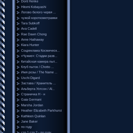
Dorit Henke
Hitomi Kobayashi
Логово белого червя ...
чужой короткометражки
Tara Subkoff
Ava Cadell
Rae Dawn Chong
Anne Hathaway
Kiara Hunter
Соцреклама Космическ...
«Чужие»: Стадии разв...
Китайская камера пыт...
Клуб пыток / Chotto ...
Имя розы / The Name ...
Uschi Digard
Застава / Хранитель ...
Альберта Уотсон / Al...
Страничка Н - н
Gaia Germani
Marsha Jordan
Heather Elizabeth Parkhurst
Kathleen Quinlan
Jane Baker
по году
стр 1 стр 2 - по году