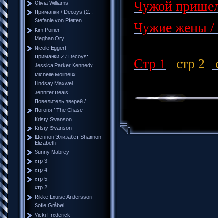
Чужой пришел
Olivia Williams
Приманки / Decoys (2...
Stefanie von Pfetten
Чужие жены / 
Kim Poirier
Meghan Ory
Nicole Eggert
Приманки 2 / Decoys:...
Стр 1
стр 2
с
Jessica Parker Kennedy
Michelle Molineux
Lindsay Maxwell
Jennifer Beals
Повелитель зверей / ...
Погоня / The Chase
Kristy Swanson
Kristy Swanson
Шеннон Элизабет Shannon
Elizabeth
Sunny Mabrey
стр 3
стр 4
стр 5
стр 2
Rikke Louise Andersson
Sofie Gråbøl
Vicki Frederick