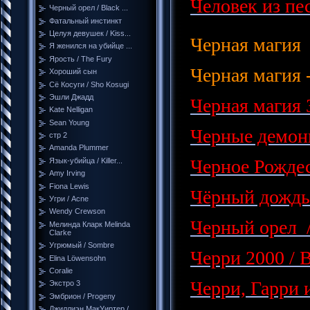
Человек из пес
Черный орел / Black ...
Фатальный инстинкт
Целуя девушек / Kiss...
Черная магия
Я женился на убийце ...
Ярость / The Fury
Черная магия -
Хороший сын
Сё Косуги / Sho Kosugi
Эшли Джадд
Черная магия 3
Kate Nelligan
Sean Young
Черные демон
стр 2
Amanda Plummer
Черное Рождес
Язык-убийца / Killer...
Amy Irving
Fiona Lewis
Чёрный дождь 
Угри / Acne
Wendy Crewson
Черный орел /
Мелинда Кларк Melinda
Clarke
Угрюмый / Sombre
Черри 2000 / 
Elina Löwensohn
Coralie
Черри, Гарри и
Экстро 3
Эмбрион / Progeny
Джиллиэн МакУиртер /...