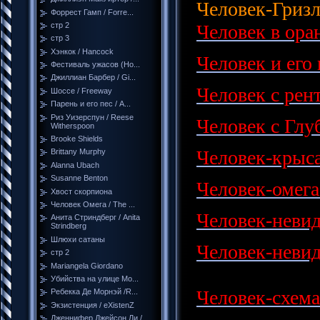
Человек-Гризл
Форрест Гамп / Forre...
Человек в ора
стр 2
стр 3
Хэнкок / Hancock
Человек и его 
Фестиваль ужасов (Но...
Джиллиан Барбер / Gi...
Человек с рен
Шоссе / Freeway
Парень и его пес / A...
Риз Уизерспун / Reese
Человек с Глуб
Witherspoon
Brooke Shields
Человек-крыса 
Brittany Murphy
Alanna Ubach
Susanne Benton
Человек-омега
Хвост скорпиона
Человек Омега / The ...
Человек-невид
Анита Стриндберг / Anita
Strindberg
Шлюхи сатаны
Человек-невид
стр 2
Mariangela Giordano
Убийства на улице Мо...
Человек-схема 
Ребекка Де Морнэй /R...
Экзистенция / eXistenZ
Дженнифер Джейсон Ли /