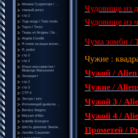
Моника Гуэрриторе / ...
Чудовище из д
темный ангел
стр 2
Чудовище из ч
Тодо модо / Todo modo
Торсо / Torso
Тварь из бездны / Se...
Angela Covello
Чума зомби / T
Я плюю на ваши могил...
Я, робот
стр 2
Чужие : квадр
стр 2
Юные массажистки /
Чужой / Alien
Blutjunge Masseusen
Экзорцист
стр 2
Чужие / Alien
стр 3
СТР 4
Чужой 3 / Alie
Экстро / xtro
Изгоняющий дьявола: ...
Bernice Stegers
Чужой 4 / Ali
Maryam d'Abo
Izabella Scorupco
Шесть демонов Эмили ...
Прометей / Pr
Jennifer Carpenter