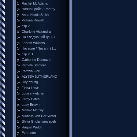
Rachel McAdams
Ночной рейс / Red Ey...
Anna Nicole Smith
Victoria Rowell
стр 2
Charlotte Alexandra
На следующий день / ...
JoBeth Williams
Назарин / Nazarin (1...
стр 2 Н
Catherine Deneuve
Pamela Stanford
Patrizia Gori
ALYSSA SUTHERLAND
Dey Young
Fiona Lewis
Louise Fletcher
Kathy Bates
Lucy Brown
Maimie McCoy
Michelle Van Der Water
Shiva Gholamianzadeh
Raquel Welch
Eva León