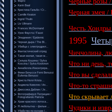
Черные розы /
Фарго
Karin Baal
Черная змея
/
Кристина Гальбо / Cr...
Camille Keaton
Ingrid Thulin
Liv Ullmann
Честь Хондры 
Frances McDormand
Урок Фауста / Faust
1995
Четыр
Эпидемия / Epidemic
Черная дыра / The Bl...
Убийца с электродрел...
Чиччолина, лю
Фантастический отряд
Такая милая, такая м...
Сильва Кошина / Sylva
Что ни день, т
Koscina / Sylva Koskinon
Аннабелла Инконтрера...
Что вы сделали
Феми Бенусси Femi Benussi
Eufemia Benussi
Криста Нелл Krista ...
Что-то страшн
Анджела Ковелло / An...
Джессика Даблин / Je...
Фотографируя Патрицию /
Что скрывает л
Fotografando Patrizia
Храм красного лотоса...
Чудики и извр
Я любопытна – фильм ...
Убийство по кускам /...