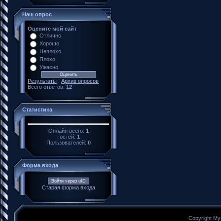
Наш опрос
Оцените мой сайт
Отлично
Хорошо
Неплохо
Плохо
Ужасно
Результаты
|
Архив опросов
Всего ответов:
12
Статистика
Онлайн всего:
1
Гостей:
1
Пользователей:
0
Форма входа
Войти через uID
Старая форма входа
Copyright My