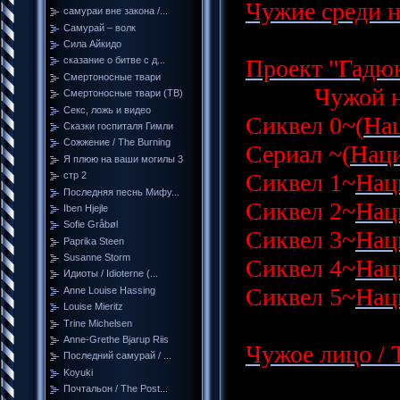
Чужие среди на
самураи вне закона /...
Самурай – волк
Сила Айкидо
Проект "Гадюка
сказание о битве с д...
Смертоносные твари
Чужой народ
Смертоносные твари (ТВ)
Секс, ложь и видео
Сиквел 0~(
Нац
Сказки госпиталя Гимли
Сожжение / The Burning
Сериал ~(
Наци
Я плюю на ваши могилы 3
Сиквел 1~
Нац
стр 2
Последняя песнь Мифу...
Сиквел 2~
Нац
Iben Hjejle
Sofie Gråbøl
Сиквел 3~
Нац
Paprika Steen
Susanne Storm
Сиквел 4~
Нац
Идиоты / Idioterne (...
Сиквел 5~
Нац
Anne Louise Hassing
Louise Mieritz
Trine Michelsen
Anne-Grethe Bjarup Riis
Чужое лицо / T
Последний самурай / ...
Koyuki
Почтальон / The Post...