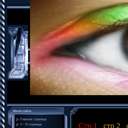
Меню сайта
Главная страница
Стр 1
стр 2
с
У - Я страница