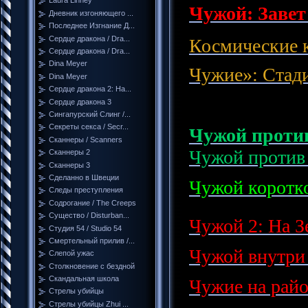
Laura Linney
Чужой: Завет 
Дневник изгоняющего ...
Последнее Изгнание Д...
Сердце дракона / Dra...
Космические 
Сердце дракона / Dra...
Dina Meyer
Чужие»: Стад
Dina Meyer
Сердце дракона 2: На...
Сердце дракона 3
Сингапурский Слинг /...
Секреты секса / Secr...
Чужой проти
Сканнеры / Scanners
Чужой против 
Сканнеры 2
Сканнеры 3
Сделанно в Швеции
Чужой коротк
Следы преступления
Содрогание / The Creeps
Существо / Disturban...
Чужой 2: На Зе
Студия 54 / Studio 54
Смертельный прилив /...
Чужой внутри 
Слепой ужас
Столкновение с бездной
Скандальная школа
Чужие на район
Стрелы убийцы
Стрелы убийцы Zhui ...