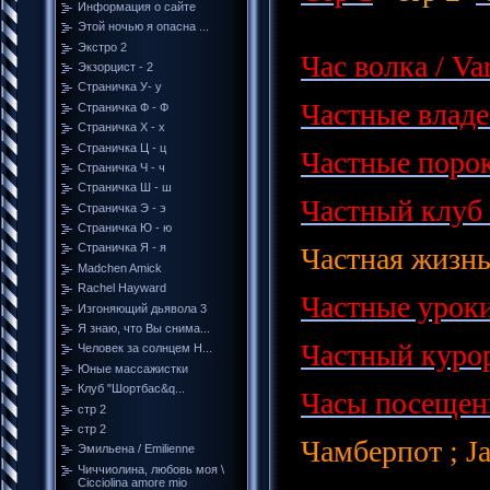
Информация о сайте
Этой ночью я опасна ...
Экстро 2
Час волка / Va
Экзорцист - 2
Страничка У- у
Частные владен
Страничка Ф - Ф
Страничка Х - х
Страничка Ц - ц
Частные пороки
Страничка Ч - ч
Страничка Ш - ш
Частный клуб /
Страничка Э - э
Страничка Ю - ю
Страничка Я - я
Частная жизнь
Madchen Amick
Rachel Hayward
Частные уроки 
Изгоняющий дьявола 3
Я знаю, что Вы снима...
Частный курорт
Человек за солнцем H...
Юные массажистки
Клуб "Шортбас&q...
Часы посещени
стр 2
стр 2
Чамберпот ; J
Эмильена / Emilienne
Чиччиолина, любовь моя \
Cicciolina amore mio